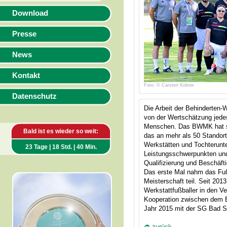
Download
Presse
News
Kontakt
Foto: © Carsten Kobow
Datenschutz
Die Arbeit der Behinderten
von der Wertschätzung jede
Menschen. Das BWMK hat si
Bald ist es wieder so weit:
das an mehr als 50 Standorte
Werkstätten und Tochterun
23 Tage | 18 Std. | 40 Min.
Leistungsschwerpunkten und 
Qualifizierung und Beschäft
Das erste Mal nahm das Fu
Meisterschaft teil. Seit 201
Werkstattfußballer in den Ver
Kooperation zwischen dem
Jahr 2015 mit der SG Bad So
zurück