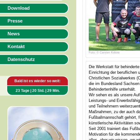
Download
Presse
News
Kontakt
Foto: © Carsten Kobow
Datenschutz
Die Werkstatt für behindert
Einrichtung der beruflichen 
Christlichen Sozialwerkes 
Bald ist es wieder so weit:
die im Bundesland Sachsen 
Behindertenhilfe unterhält.
23 Tage | 20 Std. | 29 Min.
Wir sehen es als unsere Au
Leistungs- und Erwerbsfähig
und Teilnehmern weiterzuent
Maßnahmen, zu der auch das
Fußballmannschaft gehört, fö
künstlerische Aktivitäten so
Seit 2001 trainiert das Fuß
Motivation für die kommende 
alles, aber wir wissen, wo w