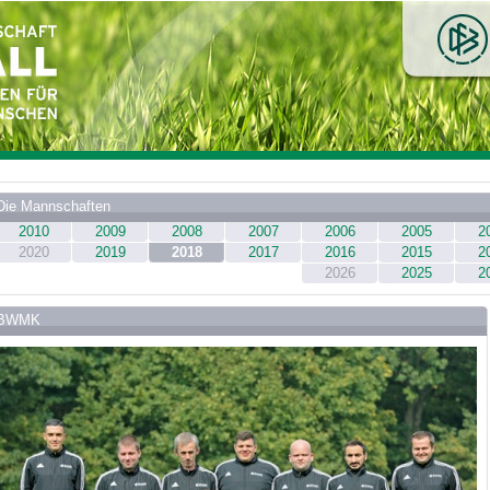
Die Mannschaften
2010
2009
2008
2007
2006
2005
2
2020
2019
2018
2017
2016
2015
2
2026
2025
2
BWMK