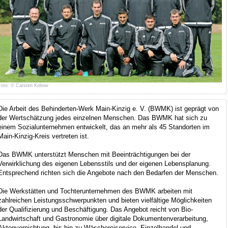
Foto: © Carsten Kobow
Die Arbeit des Behinderten-Werk Main-Kinzig e. V. (BWMK) ist geprägt von
der Wertschätzung jedes einzelnen Menschen. Das BWMK hat sich zu
einem Sozialunternehmen entwickelt, das an mehr als 45 Standorten im
Main-Kinzig-Kreis vertreten ist.
Das BWMK unterstützt Menschen mit Beeinträchtigungen bei der
Verwirklichung des eigenen Lebensstils und der eigenen Lebensplanung.
Entsprechend richten sich die Angebote nach den Bedarfen der Menschen.
Die Werkstätten und Tochterunternehmen des BWMK arbeiten mit
zahlreichen Leistungsschwerpunkten und bieten vielfältige Möglichkeiten
der Qualifizierung und Beschäftigung. Das Angebot reicht von Bio-
Landwirtschaft und Gastronomie über digitale Dokumentenverarbeitung,
Aktenvernichtung, bis hin zu Wäschereiservice, Einzelhandel und