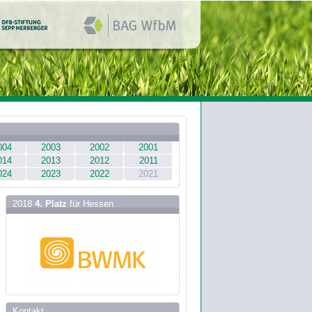
004
2003
2002
2001
014
2013
2012
2011
024
2023
2022
2021
2018
4. Platz
für Hessen
Kontakt