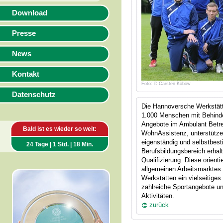
Download
Presse
News
Kontakt
Foto: © Carsten Kobow
Datenschutz
Die Hannoversche Werkstät
1.000 Menschen mit Behinde
Angebote im Ambulant Betr
Bald ist es wieder so weit:
WohnAssistenz, unterstütz
eigenständig und selbstbes
24 Tage | 1 Std. | 18 Min.
Berufsbildungsbereich erhal
Qualifizierung. Diese orient
allgemeinen Arbeitsmarktes.
Werkstätten ein vielseitige
zahlreiche Sportangebote u
Aktivitäten.
zurück