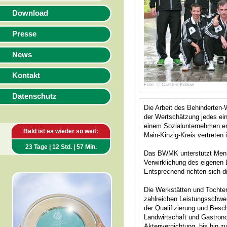
Download
Presse
News
Kontakt
Foto: © Carsten Kobow
Datenschutz
Die Arbeit des Behinderten-
der Wertschätzung jedes e
einem Sozialunternehmen en
Bald ist es wieder so weit:
Main-Kinzig-Kreis vertreten i
23 Tage | 12 Std. | 57 Min.
Das BWMK unterstützt Mensc
Verwirklichung des eigenen 
Entsprechend richten sich 
Die Werkstätten und Tocht
zahlreichen Leistungsschwer
der Qualifizierung und Besc
Landwirtschaft und Gastrono
Aktenvernichtung, bis hin z