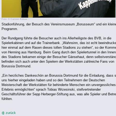
Foto: © Carsten Kobow
Stadionführung, der Besuch des Vereinsmuseum „Borusseum“ und ein kleine
Programm.
Der Rundgang führte die Besucher auch ins Allerheiligste des BVB, in die
Spielerkabinen und auf die Trainerbank. „Wahnsinn, das ist echt beeindruck
hier einmal auf dem Rasen dieses tollen Stadions zu stehen“, so der Komm
von Henning aus Hamburg. Beim Gang durch den Spielertunnel in den Inne
des Stadions bekamen einige der Besucher Gänsehaut, denn selbstverständ
befinden sich auch unter den Spielern der Werkstätten zahlreiche Fans von
Borussia Dortmund.
„Ein herzliches Dankeschön an Borussia Dortmund für die Einladung, dass s
uns hierher eingeladen haben und so den Teilnehmern der Deutschen
Meisterschaft der Werkstätten für behinderte Menschen ein unvergessliches
Erlebnis ermöglichten“ sprach Tobias Wrzesinski, stellvertretender
Geschäftsführer der Sepp Herberger-Stiftung aus, was alle Spieler und Betr
fühlten.
zurück