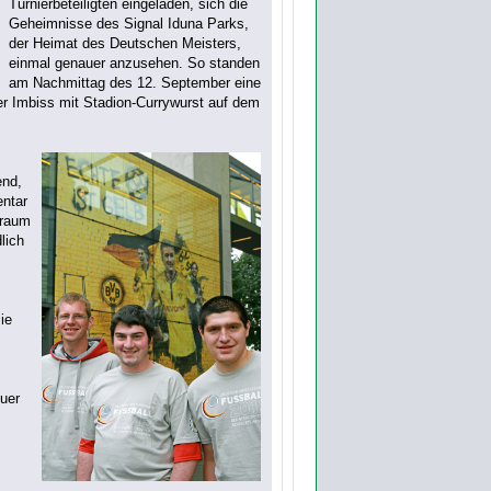
Turnierbeteiligten eingeladen, sich die
Geheimnisse des Signal Iduna Parks,
der Heimat des Deutschen Meisters,
einmal genauer anzusehen. So standen
am Nachmittag des 12. September eine
r Imbiss mit Stadion-Currywurst auf dem
end,
entar
nraum
lich
ie
euer